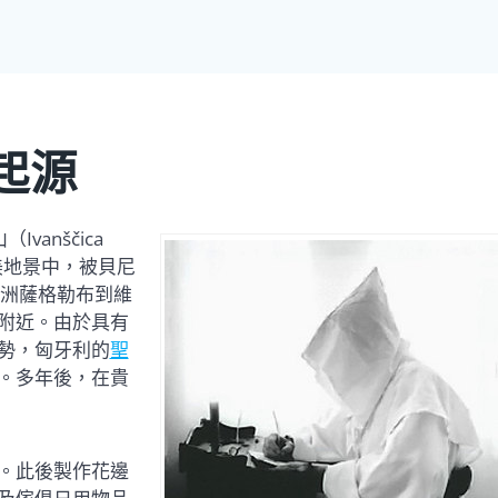
起源
vanščica
優美地景中，被貝尼
歐洲薩格勒布到維
附近。由於具有
勢，匈牙利的
聖
。多年後，在貴
。此後製作花邊