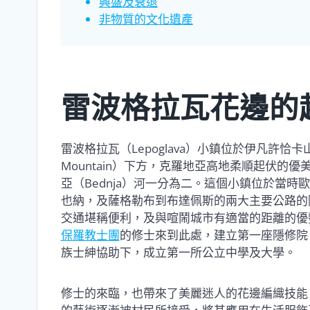
興盛及衰退
非物質的文化遺產
雷波格拉瓦花邊的
雷波格拉瓦（Lepoglava）小鎮位於伊凡許恰卡山（I
Mountain）下方，克羅地亞高地柔順起伏的
亞（Bednja）河一分為二。這個小鎮位於當時
也納，及薩格勒布到布達佩斯的兩大主要公路的
交通堪稱便利，及與喧鬧城市有適當的距離的優
保羅教士團
的修士來到此處，建立第一座隱修院
族士紳協助下，成立第一所公立中學及大學。
修士的來臨，也帶來了美麗迷人的花邊編織技能