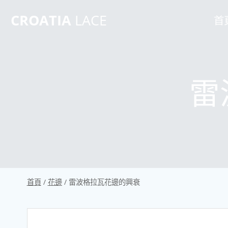
跳
CROATIA
LACE
到
首
內
容
雷
首頁
/
花邊
/
雷波格拉瓦花邊的興衰