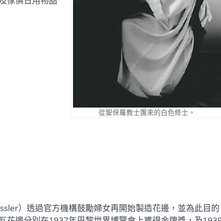
及傢俱日用物品
從聖保羅教士團來的白色修士。
rossler）透過官方機構鼓勵婦女再開始製造花邊，並為此目的
花邊分別在1937年巴黎世界博覽會上獲得金牌獎，及193