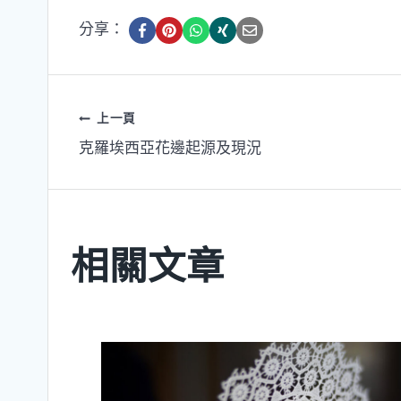
分享：
文
上一頁
克羅埃西亞花邊起源及現況
章
導
覽
相關文章