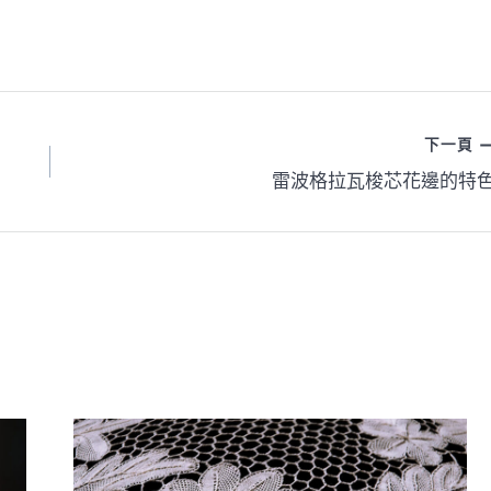
下一頁
雷波格拉瓦梭芯花邊的特