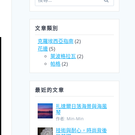
尋
關
鍵
字:
文章類別
克羅埃西亞指南
(2)
花邊
(5)
萊波格拉瓦
(2)
帕格
(2)
最近的文章
扎達爾日落海景與海風
琴
作者: Min-Min
技術與耐心，時尚背後